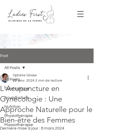
Post
All Posts
Ophélie Ghose
All Posts
22 janv. 2024
2 min de lecture
L'Acupuncture en
Gynécologie
Gynécologie : Une
Acupuncture
Nutrition
Approche Naturelle pour le
Physiothérapie
Bien-être des Femmes
Massothérapie
Dernière mise à jour :
8 mars 2024