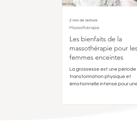
2 min de lecture
Massothérapie
Les bienfaits de la
massothérapie pour le
femmes enceintes
La grossesse est une période
transformation physique et
émotionnelle intense pour un
Alors que son corps s'adapte p