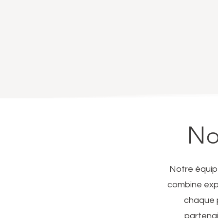
No
Notre équipe
combine expe
chaque p
partenai