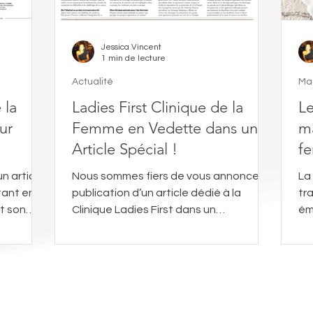
Jessica Vincent
1 min de lecture
Actualité
Ma
 la
Ladies First Clinique de la
Le
ur
Femme en Vedette dans un
ma
Article Spécial !
f
n article
Nous sommes fiers de vous annoncer la
La
tant en
publication d’un article dédié à la
tr
Clinique Ladies First dans un
ém
supplément thématique de Smart...
Al