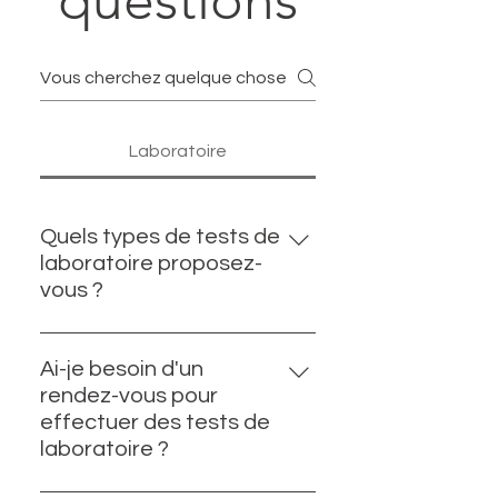
questions
Laboratoire
Quels types de tests de
laboratoire proposez-
vous ?
Nous proposons une gamme
complète de tests de
Ai-je besoin d'un
laboratoire, notamment des
rendez-vous pour
analyses sanguines, des tests
effectuer des tests de
hormonaux, des dépistages des
laboratoire ?
IST, des évaluations de la fertilité,