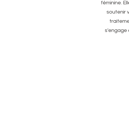
féminine. E
soutenir 
traiteme
s'engage à