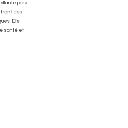
illante pour
ffrant des
ues. Elle
re santé et