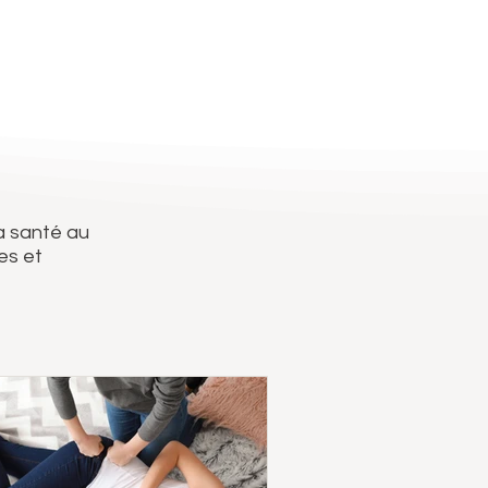
a santé au
es et