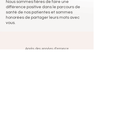
Nous sommes fières de faire une
différence positive dans le parcours de
santé de nos patientes et sommes
honorées de partager leurs mots avec
vous.
Après des années d'errance
médicale, le professionnalisme, la
détermination et le dévouement de
la Dre Vincent de Ladies First ont
finalement réussi à me soigner. Je lui
en suis infiniment reconnaissante.
Charlène B. , Genève